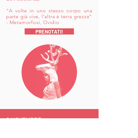
“A volte in uno stesso corpo una
parte già vive, l’altra è terra grezza”
- Metamorfosi, Ovidio
PRENOTATI!
8 NOVEMBRE
h. 15.00
I FASTI MEDICEI