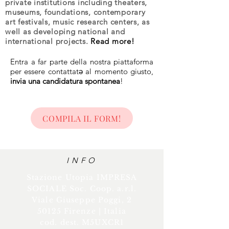
private institutions including theaters,
museums, foundations, contemporary
art festivals, music research centers, as
well as developing national and
international projects.
Read more!
Entra a far parte della nostra piattaforma
per essere contattatə al momento giusto,
invia una candidatura spontanea
!
COMPILA IL FORM!
INFO
Stazione Utopia IMPRESA
SOCIALE Soc. Coop. a.r.l.
Viale Giuseppe Poggi, 2
50125 Firenze | Italia
cod. dest. M5UXCR1