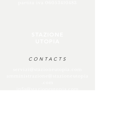
partita iva
06053410483
STAZIONE
UTOPIA
CONTACTS
servizi@stazioneutopia.com
amministrazione@stazioneutopia
.com
info@stazioneutopia.com
edu@stazioneutopia.com
videoprod@stazioneutopia.com
stazioneutopia@pec.it
tel servizi tecnici
+39 351 0800882
tel area educazione
+39 388 4609980
/
tel area video
+39 347 6997018
+39