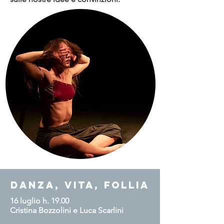
Danza, Vita, Follia
16 luglio h. 19.00
Cristina Bozzolini e Luca Scarlini