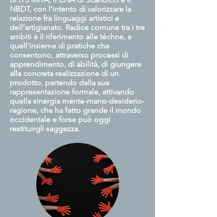
NBDT, con l’intento di valorizzare la
relazione fra linguaggi artistici e
dell’artigianato. Radice comune tra i tre
ambiti è il riferimento alle téchne, a
quell’insieme di pratiche che
consentono, attraverso processi di
apprendimento, di abilità, di giungere
alla concreta realizzazione di un
prodotto, partendo dalla sua
rappresentazione formale, attivando
quella sinergia mente-mano-desiderio-
ragione, che ha fatto grande il mondo
occidentale e forse può oggi
restituirgli saggezza.