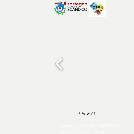
con il sostegno di
INFO
Stazione Utopia IMPRESA
SOCIALE Soc. Coop. a.r.l.