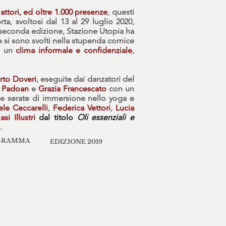
attori, ed oltre 1.000 presenze
, questi
a, svoltosi dal 13 al 29 luglio 2020,
 seconda edizione, Stazione Utopia ha
 si sono svolti nella stupenda cornice
in un
clima informale e confidenziale
,
to Doveri
, eseguite dai danzatori del
a Padoan
e
Grazia Francescato
con un
ue serate di immersione nello yoga e
ele Ceccarelli
,
Federica Vettori
,
Lucia
si Illustri
dal titolo
Oli essenziali e
.
OGRAMMA
EDIZIONE 2019