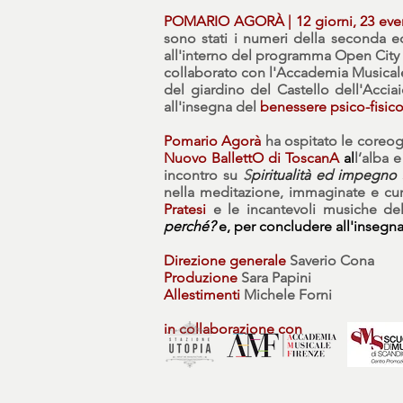
POMARIO AGORÀ | 12 giorni, 23 eventi,
sono stati i numeri della seconda ed
all'interno del programma Open City 
collaborato con l'Accademia Musicale 
del giardino del Castello dell'Accia
all'insegna del
benessere psico-fisic
Pomario Agorà
ha ospitato le coreog
Nuovo BallettO di ToscanA
al
l’alba 
incontro su
S
piritualità ed impegno 
nella meditazione, immaginate e cu
Pratesi
e le incantevoli musiche del
perché?
e, per concludere all'insegna
Direzione generale
Saverio Cona
Produzione
Sara Papini
Allestimenti
Michele Forni
in collaborazione con