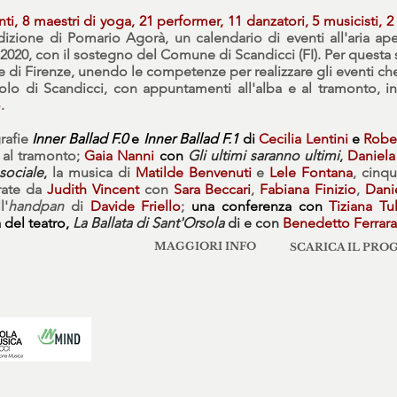
 8 maestri di yoga, 21 performer, 11 danzatori, 5 musicisti, 2 
izione di Pomario Agorà, un calendario di eventi all'aria apert
2020, con il sostegno del Comune di Scandicci (FI). Per questa
di Firenze, unendo le competenze per realizzare gli eventi che
iolo di Scandicci, con appuntamenti all'alba e al tramonto, 
o
.
rafie
Inner Ballad F.0
e
Inner Ballad F.1
di
Cecilia Lentini
e
Rober
e al tramonto;
Gaia Nanni
con
Gli ultimi saranno ultimi
,
Daniel
sociale
,
la musica di
Matilde Benvenuti
e
Lele Fontana
, cinq
rate da
Judith Vincent
con
Sara Beccari
,
Fabiana Finizio
,
Dani
l'
handpan
di
Davide Friello
;
una conferenza con
Tiziana Tula
 del teatro,
La Ballata di Sant'Orsola
di e con
Benedetto Ferrara
MAGGIORI INFO
SCARICA IL PR