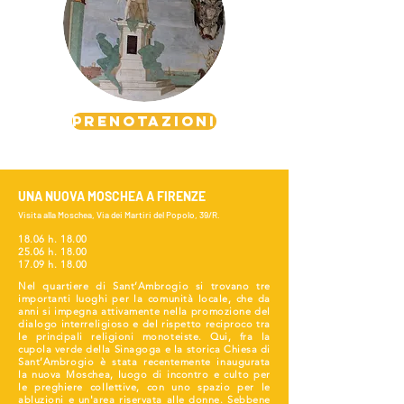
PRENOTAZIONI
UNA NUOVA MOSCHEA A FIRENZE
Visita alla Moschea, Via dei Martiri del Popolo, 39/R.
18.06 h. 18.00
25.06 h. 18.00
17.09 h. 18.00
Nel quartiere di Sant’Ambrogio si trovano tre
importanti luoghi per la comunità locale, che da
anni si impegna attivamente nella promozione del
dialogo interreligioso e del rispetto reciproco tra
le principali religioni monoteiste. Qui, fra la
cupola verde della Sinagoga e la storica Chiesa di
Sant’Ambrogio è stata recentemente inaugurata
la nuova Moschea, luogo di incontro e culto per
le preghiere collettive, con uno spazio per le
abluzioni e un'area riservata alle donne. Sebbene