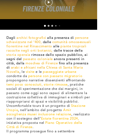
Dagli
archivi fotografici
alla presenza di
persone
schiavizzate nel ‘400,
dalle
comunità omossessuali
fiorentine nel Rinascimento
alle
piante tropicali
raccolte negli orti botanici,
dalle tracce della
storia operaia
rimosse dallo spazio pubblico, ai
segni del
passato coloniale
ancora presenti in
città, dalla
moschea di Firenze
fino alla presenza
di
arabi e africani nella Chiesa di Santa Maria
Novella
, le
visite
e le
passeggiate urbane
condotte da
persone con passato migratorio
propongono narrative dissenzienti affrontando
temi poco conosciuti, storie rimosse
, pratiche
sociali di sperimentazione che dai margini, in
passato come oggi sono capaci di alimentare la
costruzione collettiva di immaginari e simboli per
riappropriarsi di spazi e visibilità pubblici.
Uncomfortable tours è un progetto di
Stazione
Utopia
, nell’ambito del progetto
Amir
accoglienza musei inclusione relazione
, realizzato
con il sostegno dell’
Estate fiorentina 2024,
iniziativa proposta nel
Piano Operativo della
Città di Firenze
.
Il programma prosegue fino a settembre