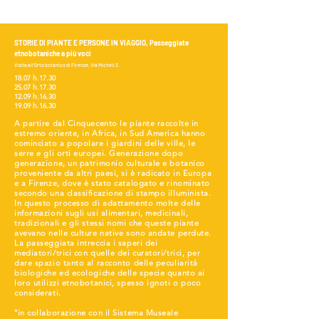
STORIE DI PIANTE E PERSONE IN VIAGGIO, Passeggiate
etnobotaniche a più voci
Visita all’Orto botanico di Firenze, Via Micheli 3.
18.07 h.17.30
25.07 h.17.30
12.09 h.16.30
19.09 h.16.30
A partire dal Cinquecento le piante raccolte in
estremo oriente, in Africa, in Sud America hanno
cominciato a popolare i giardini delle ville, le
serre e gli orti europei. Generazione dopo
generazione, un patrimonio culturale e botanico
proveniente da altri paesi, si è radicato in Europa
e a Firenze, dove è stato catalogato e rinominato
secondo una classificazione di stampo illuminista.
In questo processo di adattamento molte delle
informazioni sugli usi alimentari, medicinali,
tradizionali e gli stessi nomi che queste piante
avevano nelle culture native sono andate perdute.
La passeggiata intreccia i saperi dei
mediatori/trici con quelle dei curatori/trici, per
dare spazio tanto al racconto delle peculiarità
biologiche ed ecologiche delle specie quanto ai
loro utilizzi etnobotanici, spesso ignoti o poco
considerati.
°in collaborazione con il Sistema Museale