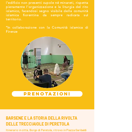
l'edificio non presenti cupole né minareti, rispetta
pienamente l'organizzazione e la liturgia del rito
islamico, facendosi segno visibile della comunità
islamica fiorentina da sempre radicata sul
territorio.
°In collaborazione con la Comunità islamica di
Firenze
PRENOTAZIONI
BARSENE E LA STORIA DELLA RIVOLTA
DELLE TRECCIAIOLE DI PERETOLA
Itinerario in città, Borgo di Peretola, ritrovo in Piazza Garibaldi