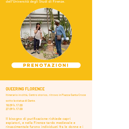
dell’Università degli Studi di Firenze.
PRENOTAZIONI
QUEERING FLORENCE
Itinerario in città, Centro storico, ritrovo in Piazza Santa Croce
sotto la statua di Dante.
18.09 h.17.00
27.09 h.17.00
Il bisogno di purificazione richiede capri
espiatori, e nella Firenze tardo medievale e
rinascimentale furono individuati fra le donne e i