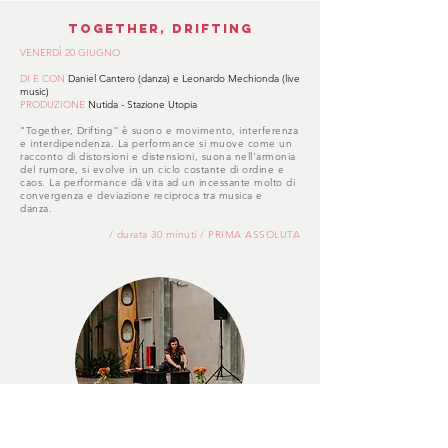
together, drifting
VENERDÌ 20 GIUGNO
DI E CON
Daniel Cantero (danza) e Leonardo Mechionda (live
music)
PRODUZIONE
Nutida - Stazione Utopia
"Together, Drifting" è suono e movimento, interferenza
e interdipendenza. La performance si muove come un
racconto di distorsioni e distensioni, suona nell'armonia
del rumore, si evolve in un ciclo costante di ordine e
caos. La performance dà vita ad un incessante molto di
convergenza e deviazione reciproca tra musica e
danza.
/ durata 30 minuti / PRIMA ASSOLUTA