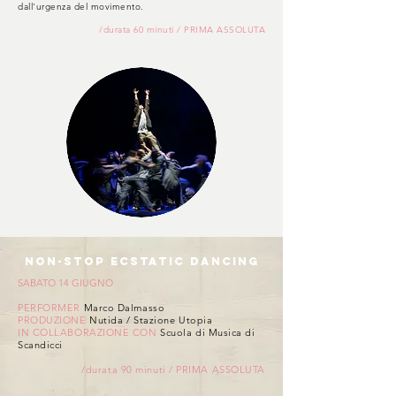
dall'urgenza del movimento.
/durata 60 minuti / PRIMA ASSOLUTA
NON-STOP ECSTATIC DANCING
SABATO 14 GIUGNO
PERFORMER
Marco Dalmasso
PRODUZIONE
Nutida / Stazione Utopia
IN COLLABORAZIONE CON
Scuola di Musica di
Scandicci
/durata 90 minuti / PRIMA ASSOLUTA