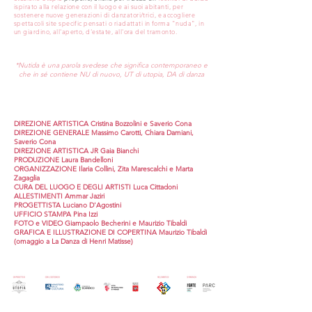
ispirato alla relazione con il luogo e ai suoi abitanti, per
sostenere nuove generazioni di danzatori/trici, e accogliere
spettacoli site specific pensati o riadattati in forma "nuda", in
un giardino, all'aperto, d'estate, all'ora del tramonto.
*Nutida è una parola svedese che significa contemporaneo e
che in sé contiene NU di nuovo, UT di utopia, DA di danza
DIREZIONE ARTISTICA Cristina Bozzolini e Saverio Cona
DIREZIONE GENERALE Massimo Carotti, Chiara Damiani,
Saverio Cona
DIREZIONE ARTISTICA JR Gaia Bianchi
PRODUZIONE Laura Bandelloni
ORGANIZZAZIONE Ilaria Collini, Zita Marescalchi e Marta
Zagaglia
CURA DEL LUOGO E DEGLI ARTISTI Luca Cittadoni
ALLESTIMENTI Ammar Jaziri
PROGETTISTA Luciano D'Agostini
UFFICIO STAMPA Pina Izzi
FOTO e
VIDEO Giampaolo Becherini e Maurizio Tibaldi
GRAFICA E ILLUSTRAZIONE DI COPERTINA Maurizio Tibaldi
(omaggio a La Danza di Henri Matisse)