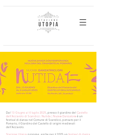
Dal
13 Giugno al 4 luglio 2025
, presso il giardino del
Castello
dell'Acciaiolo di Scandicci. Nutida | Nuovə Danzatorə
è un
festival di danza nel Comune di Scandicci, pensato per il
Pomario, il Giardino del Castello di origini medievali
dell’Acciaiolo.
Stazione Utopia
propone, anche per il 2025 un
festival di danza