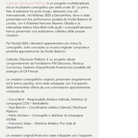
Calimala | Disclosure Platform
è un progetto multidisciplinare
ed un incubatore coreografico per artisti under 25. La prima
fase di selezione ha avuto luogo, attraverso una call
internazionale, nel febbraio 2025 a Danzainfiera, dove è stata
presentata una live performance guidata da Studio Batsumi di
Londra, con il chitarrista francese Maxime Obadia e la
videoartista italiana Silvia Belà nella quale i coreografi/danzatori
hanno presentato una restituzione collettiva delle proprie
creazioni.
Per Nutida 2025 i danzatori rappresentano per intero le
coreografie, tutte concepite su musica originale composta e
prodotta appositamente da Studio Batsumi.
Calimala | Discosure Platform è un progetto ideato
congiuntamente da Fondazione Pitti Discovery, Musicus
Concentus, Stazione Utopia/Nutida Festival reso possibile dal
sostegno di CR Firenze.
Le creazioni coreografiche originali, presentare singolarmente
ed in prima assoluta, sono state sviluppate con il sucpporto
della mentorship offerta da una commissione appositamente
composta da:
x
Sveva Berti – Responsabile Artistica Calimala, Direttrice di
compagnia CCN / Aterballetto
x
Gaia Bianchi – Coordinatrice artistica Calimala | Disclosure
Platform
x
Pablo Girolami – Coreografo e direttore di compagnia
IVONA
x
Francesco Volpe – Direttore Artistico The Gala di
Danzainfiera
Le creazioni originali finali sono state sviluppare con il supporto