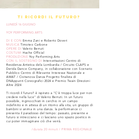
TI RICORDI IL FUTURO?
LUNEDÌ 16 GIUGNO
YOY PERFORMING ARTS
DI E CON
Emma Zani e Roberto Doveri
MUSICA
Timoteo Carbone
OPERE DI
Valerio Berruti
COSTUMI
Hache Official
PRODUZIONE
Yoy Performing Arts
CON IL SOSTEGNO DI
Intercettazioni Centro di
Residenza Artistica dela Lombardia / Circuito CLAPS e
Derida Dance Company, in collaborazione con Scenario
Pubblico Centro di Rilevante Interesse Nazionale e
AMAT / Civitanova Danza Progetto finalista di
DNAppunti Coreografici 2024 e Premio Twain Direzioni
Altre 2024
Ti ricordi il futuro? è ispirato a "C'è troppa luce per non
credere nella luce" di Valerio Berruti. In un futuro
possibile, inginocchiati in cerchio in un campo
indefinito e in attesa di un ritorno alla vita, un gruppo di
bambini si anima in una danza. la performance ci
presenta il paradosso del tempo: passato, presente e
futuro si intrecciano e ci lasciano uno spazio poetico in
cui poter immaginare ciò che verrà.
/durata 20 minuti / PRIMA REGIONALE