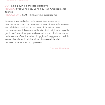
​CON
Laila Lovino e melissa Bortolotti
MUSICA
Rival Consoles, Senking, Pan-American, Jan
Jelinek
PRODUZIONE
KLM - Kinkaleri/Le supplici/mk
Relazioni simbiotiche nelle quali due persone si
comportano come se fossero entrambi una sola oppure
uno dei due decide per entrambi. In alcuni casi
fondamentale è lavorare sulla simbiosi originaria, quella
genitore/bambino, per arrivare ad un evoluzione sana
della stessa. Così l'adulto di oggi può reggere un addio
senza che diventi l'abbandono insostenibile del
neonato che è stato un passato.
/durata 30 minuti