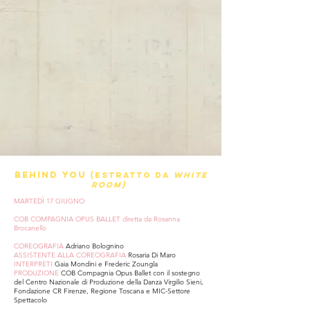
BEHIND YOU
(ESTRATTO DA
WHITE
ROOM)
MARTEDÌ 17 GIUGNO
COB COMPAGNIA OPUS BALLET diretta da Rosanna
Brocanello
COREOGRAFIA
Adriano Bolognino
ASSISTENTE ALLA COREOGRAFIA
Rosaria Di Maro
INTERPRETI
Gaia Mondini e Frederic Zoungla
PRODUZIONE
COB Compagnia Opus Ballet con il sostegno
del Centro Nazionale di Produzione della Danza Virgilio Sieni,
Fondazione CR Firenze, Regione Toscana e MIC-Settore
Spettacolo