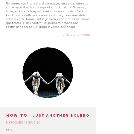
Un momento intenso e drammatico, una creazione che
vuole approfondire gli aspetti emozionali dell'inverno,
indagandone la trasposizione in forma di stato d'animo.
Le difficoltà della vita spesso ci consegnano una sfida
sotto diverse forme, ridisegnando i contorni delle paure
quotidiane e dei contesti di pubblica esposizione,
costringendoci ad un lungo inverno dell'anima.
/ durata 10 minuti
HOW TO
_just another bolero
MERCOLEDÌ 18 GIUGNO
EM+