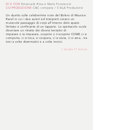
DI E CON
Emanuele Rosa e Maria Focaraccio
CO-PRODUZIONE
C&C company / S'ALA Produzione
Un duetto sulle celeberrime note del Bolero di Maurice
Ravel in cui i due autori ed interpreti creano un
mutevole paesaggio di corpi all'interno delo spazio
limitato e confinante di un tappeto. Lo spettacolo vuole
diventare un ritratto dei diversi tentativi di
imparare o re-imparare, scoprire o ri-scoprire COME ci si
comporta, ci si toca, si coopera, ci si aiuta, ci si ama...tra
toni a volte drammatici e a volte ironici.
/ durata 17 minuti