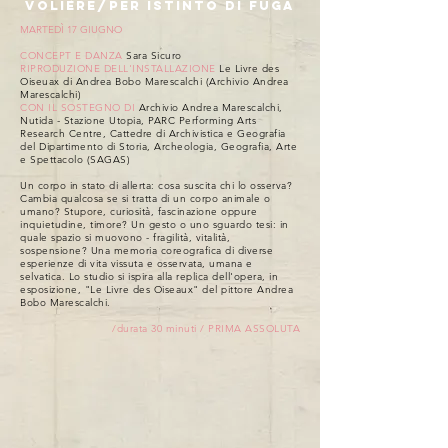
VOLIÈRE/PER ISTINTO DI FUGA
MARTEDÌ 17 GIUGNO
CONCEPT E DANZA
Sara Sicuro
RIPRODUZIONE DELL'INSTALLAZIONE
Le Livre des
Oiseuax di Andrea Bobo Marescalchi (Archivio Andrea
Marescalchi)
CON IL SOSTEGNO DI
Archivio Andrea Marescalchi,
Nutida - Stazione Utopia, PARC Performing Arts
Research Centre, Cattedre di Archivistica e Geografia
del Dipartimento di Storia, Archeologia, Geografia, Arte
e Spettacolo (SAGAS)
Un corpo in stato di allerta: cosa suscita chi lo osserva?
Cambia qualcosa se si tratta di un corpo animale o
umano? Stupore, curiosità, fascinazione oppure
inquietudine, timore? Un gesto o uno sguardo tesi: in
quale spazio si muovono - fragilità, vitalità,
sospensione? Una memoria coreografica di diverse
esperienze di vita vissuta e osservata, umana e
selvatica. Lo studio si ispira alla replica dell'opera, in
esposizione, "Le Livre des Oiseaux" del pittore Andrea
Bobo Marescalchi.
/durata 30 minuti / PRIMA ASSOLUTA​​