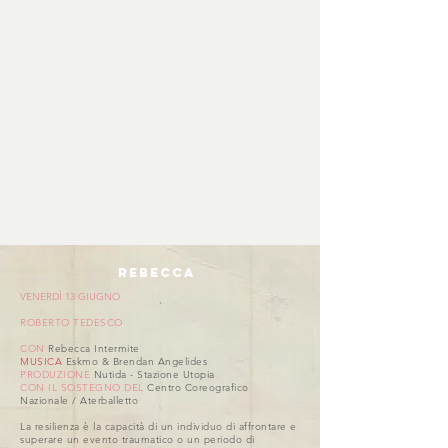
REBECCA
VENERDÌ 13 GIUGNO
ROBERTO TEDESCO
CON
Rebecca Intermite
MUSICA
Eskmo & Brendan Angelides
PRODUZIONE
Nutida - Stazione Utopia
CON IL SOSTEGNO DEL
Centro Coreografico
Nazionale / Aterballetto
La resilienza è la capacità di un individuo di affrontare e
superare un evento traumatico o un periodo di