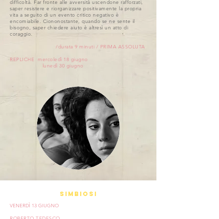
difficoltà. Far fronte alle avversità uscendone rafforzati,
saper resistere e riorganizzare positivamente la propria
vita a seguito di un evento critico negativo è
encomiabile. Ciononostante, quando se ne sente il
bisogno, saper chiedere aiuto è altresì un atto di
coraggio.
/durata 9 minuti / PRIMA ASSOLUTA
REPLICHE mercoledì 18 giugno
lunedì 30 giugno
SIMBIOSI
VENERDÌ 13 GIUGNO
ROBERTO TEDESCO