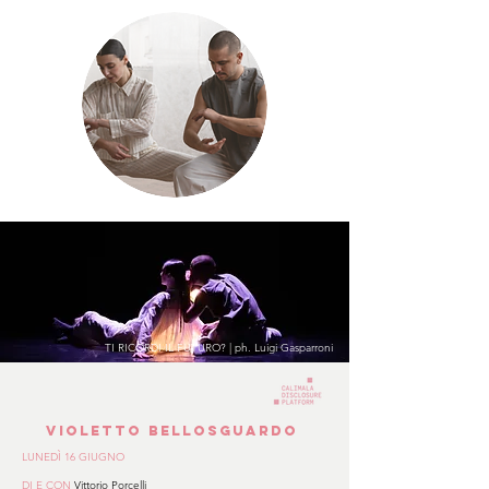
TI RICORDI IL FUTURO? | ph. Luigi Gasparroni
VIOLETTO BELLOSGUARDO
LUNEDÌ 16 GIUGNO
DI E CON
Vittorio Porcelli