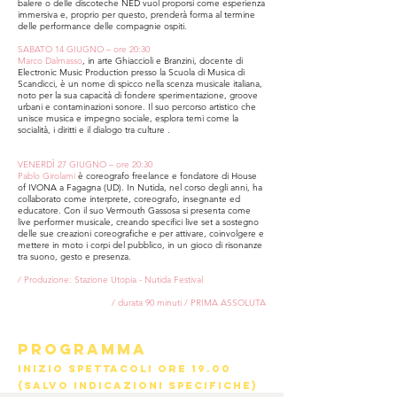
balere o delle discoteche NED vuol proporsi come esperienza
immersiva e, proprio per questo, prenderà forma al termine
delle performance delle compagnie ospiti.
SABATO 14 GIUGNO – ore 20:30
Marco Dalmasso
, in arte Ghiaccioli e Branzini, docente di
Electronic Music Production presso la Scuola di Musica di
Scandicci, è un nome di spicco nella scenza musicale italiana,
noto per la sua capacità di fondere sperimentazione, groove
urbani e contaminazioni sonore. Il suo percorso artistico che
unisce musica e impegno sociale, esplora temi come la
socialità, i diritti e il dialogo tra culture .
VENERDÌ 27 GIUGNO – ore 20:30
Pablo Girolami
è coreografo freelance e fondatore di House
of IVONA a Fagagna (UD). In Nutida, nel corso degli anni, ha
collaborato come interprete, coreografo, insegnante ed
educatore. Con il suo Vermouth Gassosa si presenta come
live performer musicale, creando specifici live set a sostegno
delle sue creazioni coreografiche e per attivare, coinvolgere e
mettere in moto i corpi del pubblico, in un gioco di risonanze
tra suono, gesto e presenza.
/ Produzione: Stazione Utopia - Nutida Festival
/ durata 90 minuti / PRIMA ASSOLUTA
PROGRAMMA
inizio spettacoli ore 19.00
(salvo indicazioni specifiche)