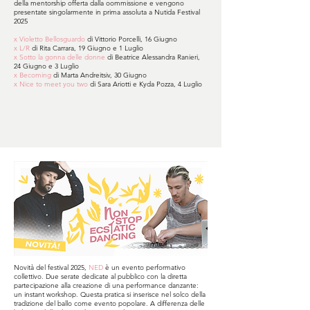
della mentorship offerta dalla oommissione e vengono
presentate singolarmente in prima assoluta a Nutida Festival
2025
x Violetto Bellosguardo
di Vittorio Porcelli, 16 Giugno
x L/R
di Rita Carrara, 19 Giugno e 1 Luglio
x Sotto la gonna delle donne
di Beatrice Alessandra Ranieri,
24 Giugno e 3 Luglio
x Becoming
di Marta Andreitsiv, 30 Giugno
x Nice to meet you two
di Sara Ariotti e Kyda Pozza, 4 Luglio
Novità del festival 2025,
NED
è un evento performativo
collettivo. Due serate dedicate al pubblico con la diretta
partecipazione alla creazione di una performance danzante:
un instant workshop. Questa pratica si inserisce nel solco della
tradizione del ballo come evento popolare. A differenza delle