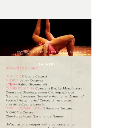
HOW TO_JUST ANOTHER BOLERO | ph. Alice Mattiolo
14.610
GIOVEDÌ 1 9 GIUGNO
DI E CON
Claudia Catarzi
MUSICA
Julien Desprez
SCENA
Fabio Giommareli
CO-PRODUZIONE
Company Blu, La Manufacture -
Centre de Développement Chorégraphique
National Bordeaux Nouvelle-Aquitaine, Armunia/
Festival Inequilibrio/ Centro di residenze
artistiche Castiglioncello
CON IL CONTRIBUTO DI
Regione Toscana,
MiBACT e Centre
Chorégraphique National de Nantes
Un'astrazione, seppur molto concreta, di un