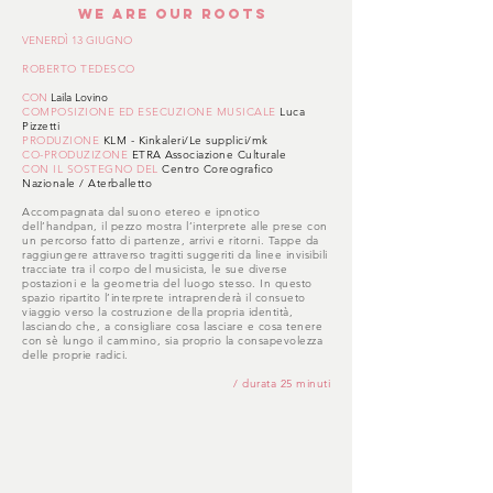
We are our roots
VENERDÌ 13 GIUGNO
ROBERTO TEDESCO
CON
Laila Lovino
COMPOSIZIONE ED ESECUZIONE MUSICALE
Luca
Pizzetti
PRODUZIONE
KLM - Kinkaleri/Le supplici/mk
CO-PRODUZIZONE
ETRA Associazione Culturale
CON IL SOSTEGNO DEL
Centro Coreografico
Nazionale / Aterballetto
Accompagnata dal suono etereo e ipnotico
dell’handpan, il pezzo mostra l’interprete alle prese con
un percorso fatto di partenze, arrivi e ritorni. Tappe da
raggiungere attraverso tragitti suggeriti da linee invisibili
tracciate tra il corpo del musicista, le sue diverse
postazioni e la geometria del luogo stesso. In questo
spazio ripartito l’interprete intraprenderà il consueto
viaggio verso la costruzione della propria identità,
lasciando che, a consigliare cosa lasciare e cosa tenere
con sè lungo il cammino, sia proprio la consapevolezza
delle proprie radici.
/ durata 25 minuti​​