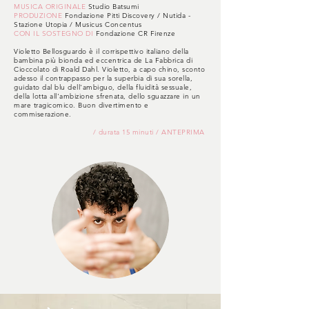
MUSICA ORIGINALE
Studio Batsumi
PRODUZIONE
Fondazione Pitti Discovery / Nutida -
Stazione Utopia / Musicus Concentus
CON IL SOSTEGNO DI
Fondazione CR Firenze
Violetto Bellosguardo è il corrispettivo italiano della
bambina più bionda ed eccentrica de La Fabbrica di
Cioccolato di Roald Dahl. Violetto, a capo chino, sconto
adesso il contrappasso per la superbia di sua sorella,
guidato dal blu dell'ambiguo, della fluidità sessuale,
della lotta all'ambizione sfrenata, dello sguazzare in un
mare tragicomico. Buon divertimento e
commiserazione.
/ durata 15 minuti / ANTEPRIMA